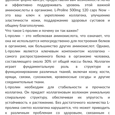
и эффективно поддерживать уровень этой важной
аминокислоты в организме. L-Proline 500mg 120 caps Now –
это ваш ключ к укреплению коллагена, улучшению
эластичности кожи, поддержанию здоровья суставов и
общему благополучию.
Что такое L-пролин и почему он так важен?
L-пролин – это небелковая аминокислота, что означает, что
она не используется непосредственно для построения белков
в организме, как большинство других аминокислот. Однако,
L-пролин является ключевым компонентом коллагена –
самого распространенного белка в организме человека,
составляющего около 30% от общей массы белка. Коллаген
играет фундаментальную роль в структуре и
функционировании различных тканей, включая кожу, кости,
хрящи, связки, сухожилия, кровеносные сосуды и другие
соединительные ткани.
L-пролин необходим для стабильности и прочности
коллагена. Он придает коллагеновым волокнам уникальную
спиральную структуру, обеспечивая их упругость и
устойчивость к растяжению. Без достаточного количества L-
пролина синтез коллагена нарушается, что может приводить
к различным проблемам со здоровьем, связанным с