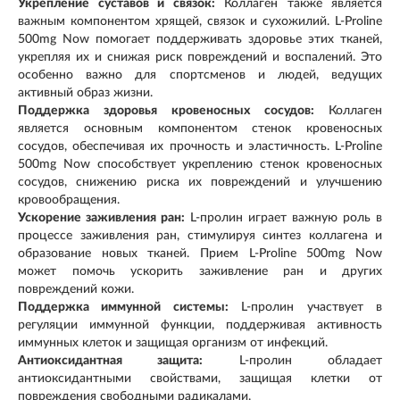
Укрепление суставов и связок:
Коллаген также является
важным компонентом хрящей, связок и сухожилий. L-Proline
500mg Now помогает поддерживать здоровье этих тканей,
укрепляя их и снижая риск повреждений и воспалений. Это
особенно важно для спортсменов и людей, ведущих
активный образ жизни.
Поддержка здоровья кровеносных сосудов:
Коллаген
является основным компонентом стенок кровеносных
сосудов, обеспечивая их прочность и эластичность. L-Proline
500mg Now способствует укреплению стенок кровеносных
сосудов, снижению риска их повреждений и улучшению
кровообращения.
Ускорение заживления ран:
L-пролин играет важную роль в
процессе заживления ран, стимулируя синтез коллагена и
образование новых тканей. Прием L-Proline 500mg Now
может помочь ускорить заживление ран и других
повреждений кожи.
Поддержка иммунной системы:
L-пролин участвует в
регуляции иммунной функции, поддерживая активность
иммунных клеток и защищая организм от инфекций.
Антиоксидантная защита:
L-пролин обладает
антиоксидантными свойствами, защищая клетки от
повреждения свободными радикалами.