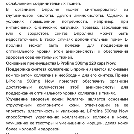
ослаблением соединительных тканей.
В организме L-пролин может синтезироваться из
глутаминовой кислоты, другой аминокислоты. Однако, в
условиях повышенной потребности, например, при
интенсивных физических нагрузках, травмах, заболеваниях
или с возрастом, синтез L-пролина может быть
недостаточным. В таких случаях дополнительный прием L-
пролина может быть полезен для поддержания
оптимального уровня этой аминокислоты и обеспечения
здоровья соединительных тканей.
Основные преимущества L-Proline 500mg 120 caps Now:
Поддержка синтеза коллагена:
L-пролин является ключевым
компонентом коллагена и необходим для его синтеза. Прием
L-Proline 500mg Now помогает обеспечить организм
достаточным количеством этой аминокислоты для
поддержания оптимального уровня коллагена в тканях.
Улучшение здоровья кожи:
Коллаген является основным
структурным компонентом кожи, отвечающим за ее
упругость, эластичность и увлажнение. L-Proline 500mg Now
способствует укреплению коллагеновых волокон в коже,
улучшению ее текстуры и уменьшению морщин, делая кожу
более молодой и здоровой.