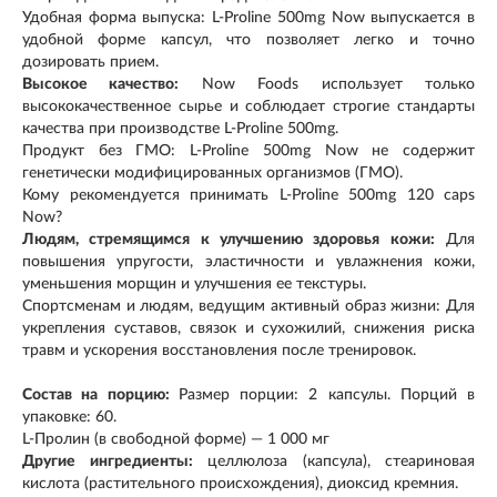
Удобная форма выпуска: L-Proline 500mg Now выпускается в
удобной форме капсул, что позволяет легко и точно
дозировать прием.
Высокое качество:
Now Foods использует только
высококачественное сырье и соблюдает строгие стандарты
качества при производстве L-Proline 500mg.
Продукт без ГМО: L-Proline 500mg Now не содержит
генетически модифицированных организмов (ГМО).
Кому рекомендуется принимать L-Proline 500mg 120 caps
Now?
Людям, стремящимся к улучшению здоровья кожи:
Для
повышения упругости, эластичности и увлажнения кожи,
уменьшения морщин и улучшения ее текстуры.
Спортсменам и людям, ведущим активный образ жизни: Для
укрепления суставов, связок и сухожилий, снижения риска
травм и ускорения восстановления после тренировок.
Состав на порцию:
Размер порции: 2 капсулы. Порций в
упаковке: 60.
L‑Пролин (в свободной форме) — 1 000 мг
Другие ингредиенты:
целлюлоза (капсула), стеариновая
кислота (растительного происхождения), диоксид кремния.