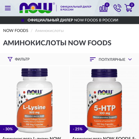
0
0
ЫЙ ДИЛЕР
NOW FOODS В РОССИИ
ДОСТА
NOW FOODS
Аминокислоты
АМИНОКИСЛОТЫ NOW FOODS
ФИЛЬТР
ПОПУЛЯРНЫЕ
- 30%
- 25%