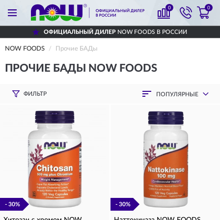
0
0
НЫЙ ДИЛЕР
NOW FOODS В РОССИИ
ДОСТ
NOW FOODS
Прочие БАДы
ПРОЧИЕ БАДЫ NOW FOODS
ФИЛЬТР
ПОПУЛЯРНЫЕ
- 30%
- 30%