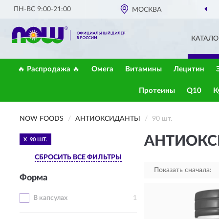
ПН-ВС 9:00-21:00
МОСКВА
КАТАЛО
🔥 Распродажа 🔥
Омега
Витамины
Лецитин
Протеины
Q10
К
NOW FOODS
АНТИОКСИДАНТЫ
90 шт.
АНТИОКС
X
90 ШТ.
СБРОСИТЬ ВСЕ ФИЛЬТРЫ
Показать сначала:
Форма
В капсулах
1