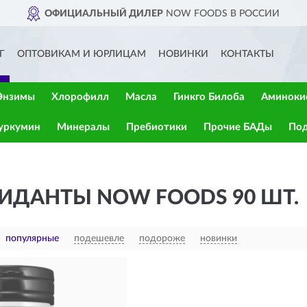
ОФИЦИАЛЬНЫЙ ДИЛЕР
NOW FOODS В РОССИИ
Г
ОПТОВИКАМ И ЮРЛИЦАМ
НОВИНКИ
КОНТАКТЫ
Энзимы
Хлорофилл
Масла
Гинкго Билоба
Аминоки
уркумин
Минералы
Пребиотики
Прочие БАДы
Под
ИДАНТЫ NOW FOODS 90 ШТ.
популярные
подешевле
подороже
новинки