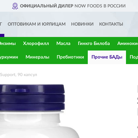
ОФИЦИАЛЬНЫЙ ДИЛЕР
NOW FOODS В РОССИИ
Г
ОПТОВИКАМ И ЮРЛИЦАМ
НОВИНКИ
КОНТАКТЫ
Энзимы
Хлорофилл
Масла
Гинкго Билоба
Аминоки
уркумин
Минералы
Пребиотики
Прочие БАДы
Под
upport, 90 капсул