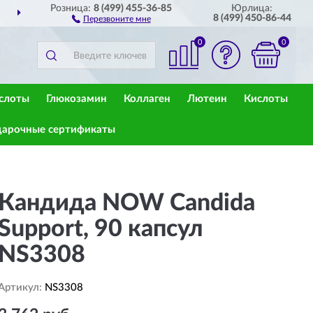
Розница:
8 (499) 455-36-85
Юрлица:
ДОСТАВИМ
ПО ВСЕЙ РОССИИ
8 (499) 450-86-44
Перезвоните мне
0
0
слоты
Глюкозамин
Коллаген
Лютеин
Кислоты
арочные сертификаты
Кандида NOW Candida
Support, 90 капсул
NS3308
Артикул:
NS3308