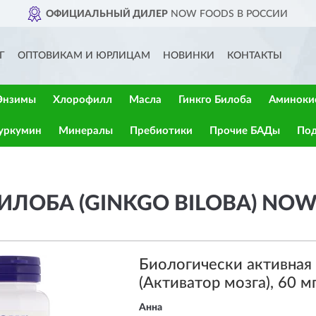
ОФИЦИАЛЬНЫЙ ДИЛЕР
NOW FOODS В РОССИИ
Г
ОПТОВИКАМ И ЮРЛИЦАМ
НОВИНКИ
КОНТАКТЫ
Энзимы
Хлорофилл
Масла
Гинкго Билоба
Аминоки
уркумин
Минералы
Пребиотики
Прочие БАДы
Под
ИЛОБА (GINKGO BILOBA) NO
Биологически активна
(Активатор мозга), 60 мг
Анна