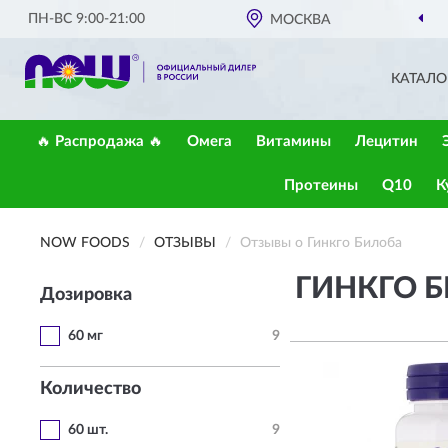
ПН-ВС 9:00-21:00
МОСКВА
КАТАЛО
🔥 Распродажа 🔥
Омега
Витамины
Лецитин
Протеины
Q10
К
NOW FOODS
ОТЗЫВЫ
Отзывы о Гинкго Билоба
ГИНКГО Б
Дозировка
60 мг
9
Количество
60 шт.
9