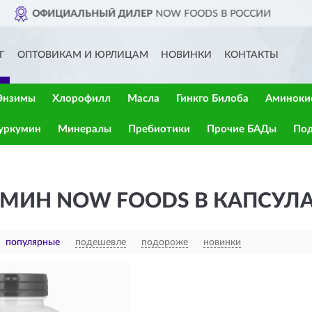
ЕР
NOW FOODS В РОССИИ
ДО
Г
ОПТОВИКАМ И ЮРЛИЦАМ
НОВИНКИ
КОНТАКТЫ
Энзимы
Хлорофилл
Масла
Гинкго Билоба
Аминоки
уркумин
Минералы
Пребиотики
Прочие БАДы
Под
МИН NOW FOODS В КАПСУЛ
популярные
подешевле
подороже
новинки