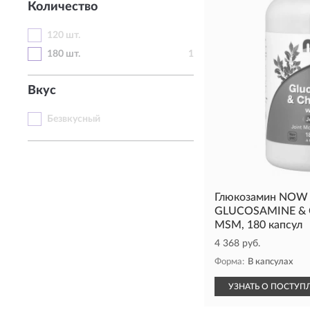
Количество
120 шт.
180 шт.
1
Вкус
Безвкусный
Глюкозамин NOW
GLUCOSAMINE &
MSM, 180 капсул
4 368 руб.
Форма:
В капсулах
УЗНАТЬ О ПОСТУП