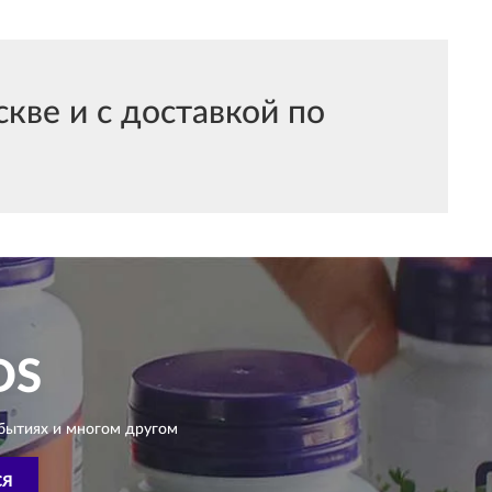
кве и с доставкой по
DS
бытиях и многом другом
СЯ