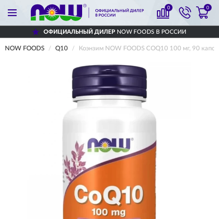
0
0
ОФИЦИАЛЬНЫЙ ДИЛЕР
NOW FOODS В РОССИИ
NOW FOODS
Q10
Коэнзим NOW FOODS COQ10 100 мг, 90 капсу