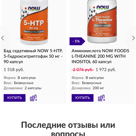
- 5%
Бад седативный NOW 5-HTP,
Аминокислота NOW FOODS
5-Гидрокситриптофан 50 мг -
L-THEANINE 200 MG WITH
90 капсул
INOSITOL 60 капсул
1 518 руб.
2 076 руб.
1 972 руб.
Форма:
В капсулах
Форма:
В капсулах
Вкус:
Безвкусные
Вкус:
Безвкусные
Дозировка:
2 капсулы
Дозировка:
200 мг
КУПИТЬ
КУПИТЬ
Последние отзывы или
вопросы