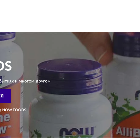
DS
бытиях и многом другом
СЯ
я
NOW FOODS