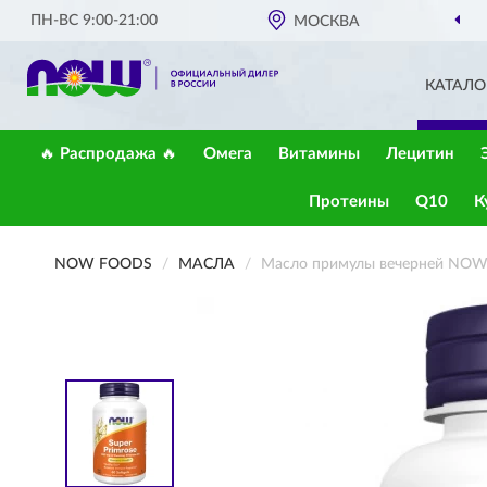
ПН-ВС 9:00-21:00
ОФИЦИАЛЬНЫЙ ДИЛЕР
МОСКВА
NOW FOODS В РОС
КАТАЛО
🔥 Распродажа 🔥
Омега
Витамины
Лецитин
Протеины
Q10
К
NOW FOODS
МАСЛА
Масло примулы вечерней NOW