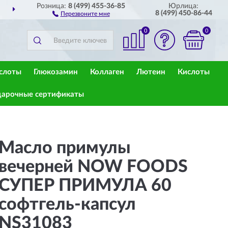
Розница:
8 (499) 455-36-85
Юрлица:
СИИ
ПОЛНЫЙ
АССОРТ
8 (499) 450-86-44
Перезвоните мне
0
0
слоты
Глюкозамин
Коллаген
Лютеин
Кислоты
арочные сертификаты
Масло примулы
вечерней NOW FOODS
СУПЕР ПРИМУЛА 60
софтгель-капсул
NS31083