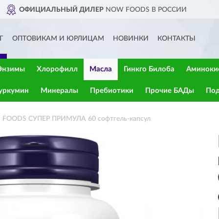
СИИ
ДОСТАВИМ
ПО ВСЕЙ РОС
Г
ОПТОВИКАМ И ЮРЛИЦАМ
НОВИНКИ
КОНТАКТЫ
Энзимы
Хлорофилл
Масла
Гинкго Билоба
Аминоки
уркумин
Минералы
Пребиотики
Прочие БАДы
Под
 FOODS СУПЕР ПРИМУЛА 60 софтгель-капсул