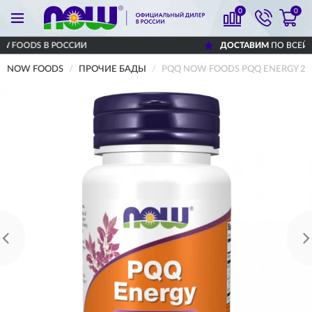
0
0
РОССИИ
ДОСТАВИМ
ПО ВСЕЙ РОССИИ
NOW FOODS
ПРОЧИЕ БАДЫ
PQQ NOW FOODS PQQ ENERGY 20M