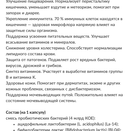
Улучшение пищеварения. Нормализует перистальтику
кишечника, уменьшает вздутие и метеоризм, помогает при
запорах и диарее.
Укрепление иммунитета. 70 % иммунных клеток находятся в
кишечнике — здоровая микрофлора напрямую влияет на
защитные силы организма.
Поддержка усвоения питательных веществ. Улучшает
всасывание витаминов и минералов.
Снижение уровня холестерина. Способствует нормализации
липидного состава крови.
Защита от патогенов. Подавляет рост вредных бактерий,
вирусов, дрожжей и грибков.
Синтез витаминов. Участвует в выработке витаминов группы
B и витамина K.
Здоровье кожи. Помогает при дерматитах, экземе и других
кожных проблемах, связанных с дисбактериозом.
Поддержка мочевыводящих путей. Положительно влияет на
состояние мочевыводящей системы.
Состав (на 1 капсулу)
смесь пробиотических бактерий (4 млрд КОЕ):
ацидофильные лактобактерии (L. acidophilus) (La-14);
бифидобактерии лактис (Bifidobacterium lactis) (BI-04);