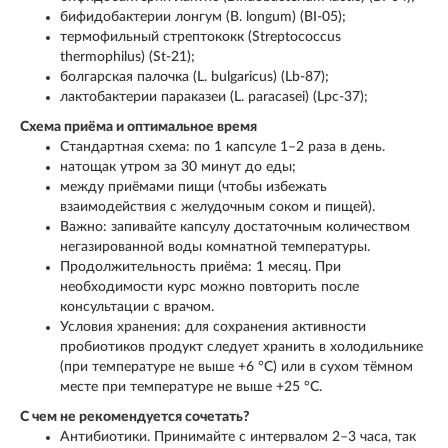
бифидобактерии лонгум (B. longum) (BI-05);
термофильный стрептококк (Streptococcus
thermophilus) (St-21);
болгарская палочка (L. bulgaricus) (Lb-87);
лактобактерии параказеи (L. paracasei) (Lpc-37);
Схема приёма и оптимальное время
Стандартная схема: по 1 капсуле 1–2 раза в день.
натощак утром за 30 минут до еды;
между приёмами пищи (чтобы избежать
взаимодействия с желудочным соком и пищей).
Важно: запивайте капсулу достаточным количеством
негазированной воды комнатной температуры.
Продолжительность приёма: 1 месяц. При
необходимости курс можно повторить после
консультации с врачом.
Условия хранения: для сохранения активности
пробиотиков продукт следует хранить в холодильнике
(при температуре не выше +6 °C) или в сухом тёмном
месте при температуре не выше +25 °C.
С чем не рекомендуется сочетать?
Антибиотики. Принимайте с интервалом 2–3 часа, так