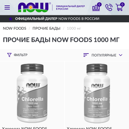
0
0
ОФИЦИАЛЬНЫЙ ДИЛЕР
NOW FOODS В РОССИИ
NOW FOODS
ПРОЧИЕ БАДЫ
1000 мг
ПРОЧИЕ БАДЫ NOW FOODS 1000 МГ
ФИЛЬТР
ПОПУЛЯРНЫЕ