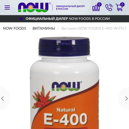
0
0
ОФИЦИАЛЬНЫЙ ДИЛЕР
NOW FOODS В РОССИИ
NOW FOODS
ВИТАМИНЫ
Витамин NOW FOODS Е-400 WITH SE