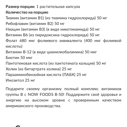
Размер порции:
1 растительная капсула
Количество на порцию
Тиамин (витамин B1) (из тиамина гидрохлорида) 50 мг
Рибофлавин (витамин B2) 50 мг
Ниацин (витамин B3) (в виде никотинамида) 50 мг
Витамин B6 (из пиридоксина гидрохлорида) 50 мг
Фолат 680 мкг фолиевого эквивалента (400 мкг фолиевой
кислоты)
Витамин B-12 (в виде цианилкобаламина) 50 мкг
Биотин 50 мкг
Пантотеновая кислота (из пантотената кальция) 50 мг
Холин (из битартрата холина) 25 мг
Парааминобензойная кислота (ПАБК) 25 мг
Инозитол 25 мг
Подарите своему организму полный комплекс витаминов
группы В с NOW FOODS В-50! Поддержите своё здоровье и
энергию на высоком уровне с проверенным качеством
американского производства.