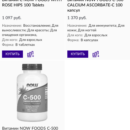
Витамин С NOW FOODS WITH
Витамин NOW FOODS С-500
ROSE HIPS 100 Tablets
CALCIUM ASCORBATE-C 100
капсул
1 097 руб.
1 370 руб.
Назначение:
Восстановление; Для
Назначение:
Для иммунитета; Для
выносливости; Для красоты; Для
кожи; Для ногтей
очищения организма,
Для кого:
Для взрослых
Для кого:
Для взрослых
Форма:
В капсулах
Форма:
В таблетках
КУПИТЬ
КУПИТЬ
Витамин NOW FOODS С-500