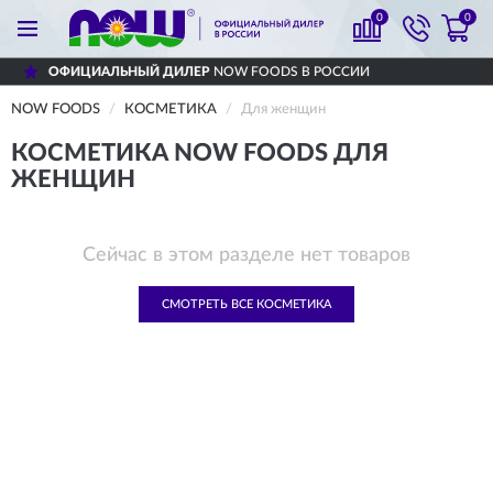
0
0
ФИЦИАЛЬНЫЙ ДИЛЕР
NOW FOODS В РОССИИ
NOW FOODS
КОСМЕТИКА
Для женщин
КОСМЕТИКА NOW FOODS ДЛЯ
ЖЕНЩИН
Сейчас в этом разделе нет товаров
СМОТРЕТЬ ВСЕ КОСМЕТИКА