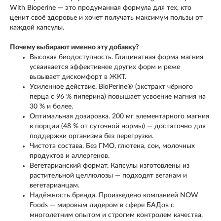
With Bioperine — это продуманная формула для тех, кто
ценит своё здоровье и хочет получать максимум пользы от
каждой капсулы.
Почему выбирают именно эту добавку?
Высокая биодоступность. Глицинатная форма магния
усваивается эффективнее других форм и реже
вызывает дискомфорт в ЖКТ.
Усиленное действие. BioPerine® (экстракт чёрного
перца с 96 % пиперина) повышает усвоение магния на
30 % и более.
Оптимальная дозировка. 200 мг элементарного магния
в порции (48 % от суточной нормы) — достаточно для
поддержки организма без перегрузки.
Чистота состава. Без ГМО, глютена, сои, молочных
продуктов и аллергенов.
Вегетарианский формат. Капсулы изготовлены из
растительной целлюлозы — подходят веганам и
вегетарианцам.
Надёжность бренда. Произведено компанией NOW
Foods — мировым лидером в сфере БАДов с
многолетним опытом и строгим контролем качества.