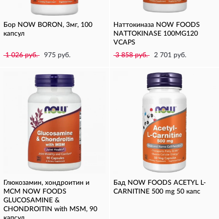
Бор NOW BORON, 3мг, 100
Наттокиназа NOW FOODS
капсул
NATTOKINASE 100MG120
VCAPS
1 026 руб.
975 руб.
3 858 руб.
2 701 руб.
Глюкозамин, хондроитин и
Бад NOW FOODS ACETYL L-
МСМ NOW FOODS
CARNITINE 500 mg 50 капс
GLUCOSAMINE &
CHONDROITIN with MSM, 90
капсул