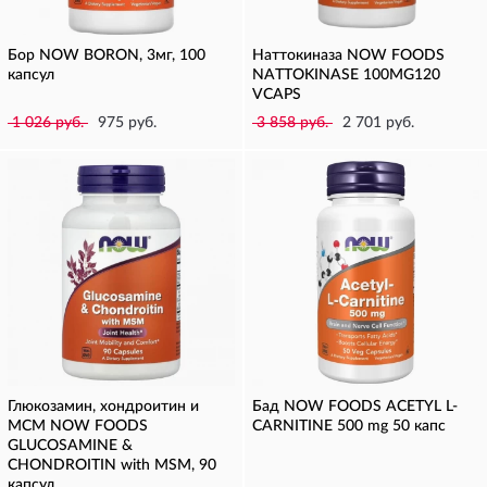
Бор NOW BORON, 3мг, 100
Наттокиназа NOW FOODS
капсул
NATTOKINASE 100MG120
VCAPS
1 026 руб.
975 руб.
3 858 руб.
2 701 руб.
Глюкозамин, хондроитин и
Бад NOW FOODS ACETYL L-
МСМ NOW FOODS
CARNITINE 500 mg 50 капс
GLUCOSAMINE &
CHONDROITIN with MSM, 90
капсул