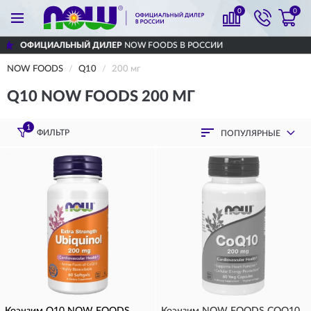
0
0
ИАЛЬНЫЙ ДИЛЕР
NOW FOODS В РОССИИ
NOW FOODS
Q10
200 мг
Q10 NOW FOODS 200 МГ
1
ФИЛЬТР
ПОПУЛЯРНЫЕ