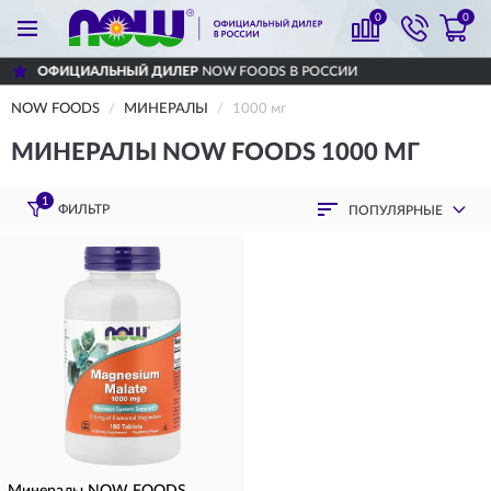
0
0
ЦИАЛЬНЫЙ ДИЛЕР
NOW FOODS В РОССИИ
NOW FOODS
МИНЕРАЛЫ
1000 мг
МИНЕРАЛЫ NOW FOODS 1000 МГ
1
ФИЛЬТР
ПОПУЛЯРНЫЕ