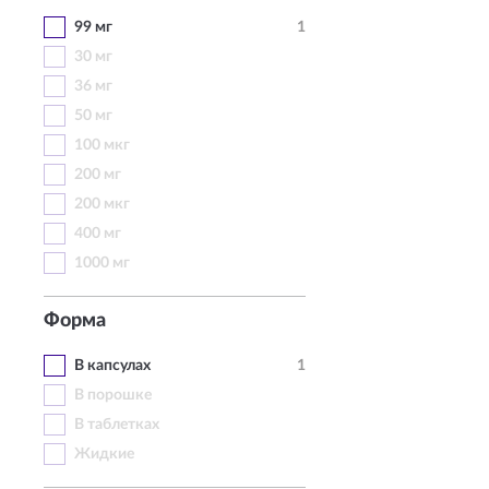
99 мг
1
30 мг
36 мг
50 мг
100 мкг
200 мг
200 мкг
400 мг
1000 мг
Форма
В капсулах
1
В порошке
В таблетках
Жидкие