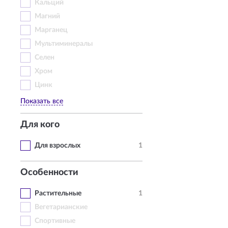
Кальций
Магний
Марганец
Мультиминералы
Селен
Хром
Цинк
Показать все
Для кого
Для взрослых
1
Особенности
Растительные
1
Вегетарианские
Спортивные