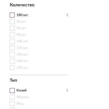
Количество
180 шт.
1
30 шт.
60 шт.
90 шт.
100 шт.
120 шт.
200 шт.
240 шт.
250 шт.
Тип
Калий
1
Железо
Йод