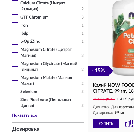
Calcium Citrate (Цитрат
Кальция)
2
GTF Chromium
3
Iron
1
Kelp
1
L-OptiZinc
1
Magnesium Citrate (Цитрат
Магния)
3
Magnesium Glycinate (Магний
Глицинат)
2
- 15%
Magnesium Malate (Магния
Малат)
2
Калий NOW FOO
CITRATE, 99 мг, 18
Selenium
3
1 666 руб.
1 416 ру
Zinc Picolinate (Пиколинат
Цинка)
3
Для кого:
Для взрослы
Дозировка:
99 мг
Показать все
КУПИТЬ
Дозировка