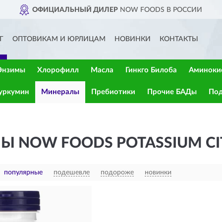
ОФИЦИАЛЬНЫЙ ДИЛЕР
NOW FOODS В РОССИИ
Г
ОПТОВИКАМ И ЮРЛИЦАМ
НОВИНКИ
КОНТАКТЫ
Энзимы
Хлорофилл
Масла
Гинкго Билоба
Аминоки
уркумин
Минералы
Пребиотики
Прочие БАДы
Под
Ы NOW FOODS POTASSIUM CI
популярные
подешевле
подороже
новинки