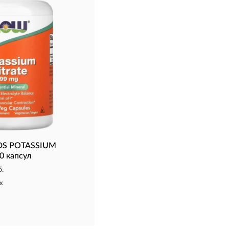
DS POTASSIUM
0 капсул
б.
х