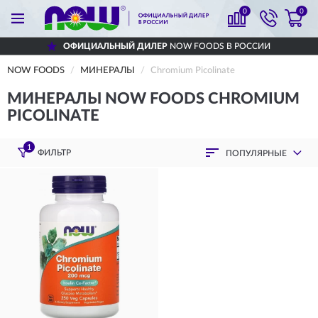
0
0
ОФИЦИАЛЬНЫЙ ДИЛЕР
NOW FOODS В РОССИИ
NOW FOODS
МИНЕРАЛЫ
Chromium Picolinate
МИНЕРАЛЫ NOW FOODS CHROMIUM
PICOLINATE
1
ФИЛЬТР
ПОПУЛЯРНЫЕ