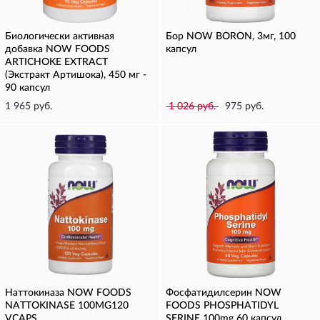
Биологически активная
Бор NOW BORON, 3мг, 100
добавка NOW FOODS
капсул
ARTICHOKE EXTRACT
(Экстракт Артишока), 450 мг -
90 капсул
1 965 руб.
1 026 руб.
975 руб.
Наттокиназа NOW FOODS
Фосфатидилсерин NOW
NATTOKINASE 100MG120
FOODS PHOSPHATIDYL
VCAPS
SERINE 100mg 60 капсул