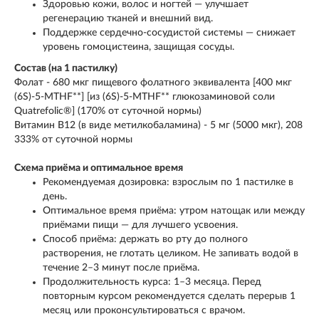
Здоровью кожи, волос и ногтей — улучшает
регенерацию тканей и внешний вид.
Поддержке сердечно‑сосудистой системы — снижает
уровень гомоцистеина, защищая сосуды.
Состав (на 1 пастилку)
Фолат - 680 мкг пищевого фолатного эквивалента [400 мкг
(6S)-5-MTHF**] [из (6S)-5-MTHF** глюкозаминовой соли
Quatrefolic®] (170% от суточной нормы)
Витамин B12 (в виде метилкобаламина) - 5 мг (5000 мкг), 208
333% от суточной нормы
Схема приёма и оптимальное время
Рекомендуемая дозировка: взрослым по 1 пастилке в
день.
Оптимальное время приёма: утром натощак или между
приёмами пищи — для лучшего усвоения.
Способ приёма: держать во рту до полного
растворения, не глотать целиком. Не запивать водой в
течение 2–3 минут после приёма.
Продолжительность курса: 1–3 месяца. Перед
повторным курсом рекомендуется сделать перерыв 1
месяц или проконсультироваться с врачом.